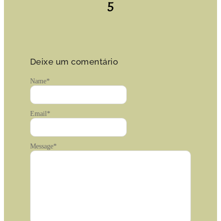
5
Deixe um comentário
Name
*
Email
*
Message
*