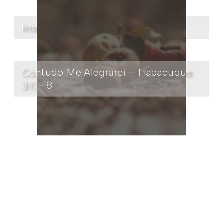
Irrepreensíveis – Apocalipse 14:5
Contudo Me Alegrarei – Habacuque
3:17-18