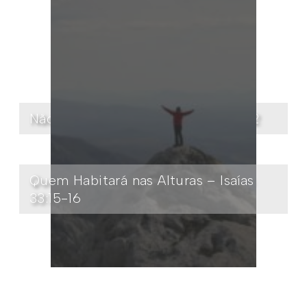
Não vos escandalizeis – João 16:1-2
Quem Habitará nas Alturas – Isaías
33:15-16