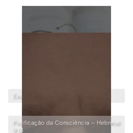
Examinai as Escrituras – João 5:39
Purificação da Consciência – Hebreus
9:14