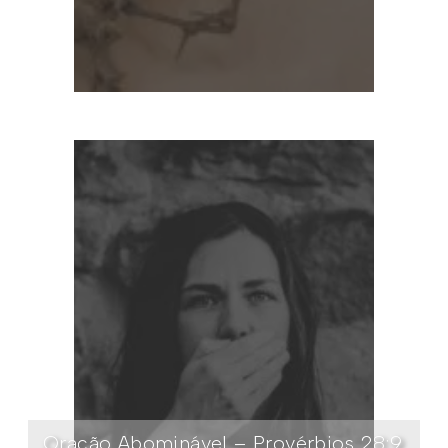
Oração Abominável – Provérbios 28:9