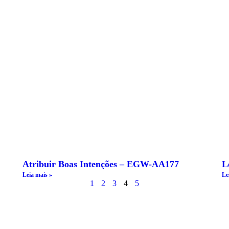
Atribuir Boas Intenções – EGW-AA177
L
Leia mais »
Le
1
2
3
4
5