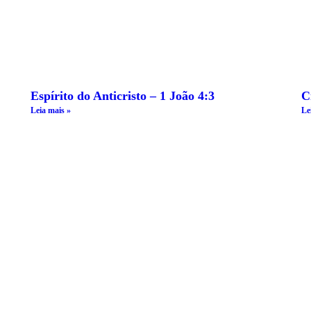
Espírito do Anticristo – 1 João 4:3
C
Leia mais »
Le