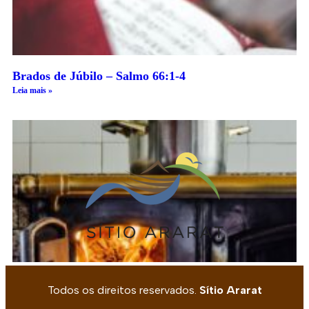
Brados de Júbilo – Salmo 66:1-4
Leia mais »
Das Cidades para o Campo – EGW-EF99
Todos os direitos reservados.
Sítio Ararat
Leia mais »
1
2
3
4
5